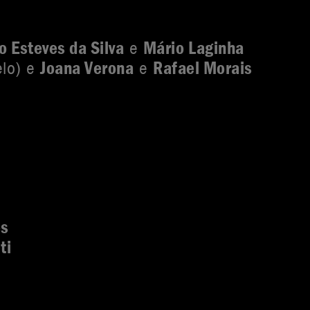
o Esteves da Silva
Mário Laginha
e
Joana Verona
Rafael Morais
elo) e
e
es
ti