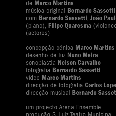
Marco Martins
de
Bernardo Sassetti
música original
Bernardo Sassetti
João Paul
com
,
Filipe Quaresma
(piano),
(violonc
(actores)
Marco Martins
concepção cénica
Nuno Meira
desenho de luz
Nelson Carvalho
sonoplastia
Bernardo Sassetti
fotografia
Marco Martins
vídeo
Carlos Lop
direcção de fotografia
Bernardo Sasset
direcção musical
um projecto Arena Ensemble
produção S. Luiz Teatro Municipal